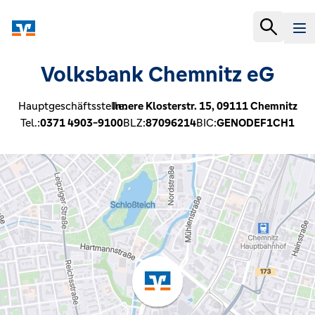
Volksbank Chemnitz eG
Hauptgeschäftsstelle:
Innere Klosterstr. 15,
09111
Chemnitz
Tel.:
0371 4903-9100
BLZ:
87096214
BIC:
GENODEF1CH1