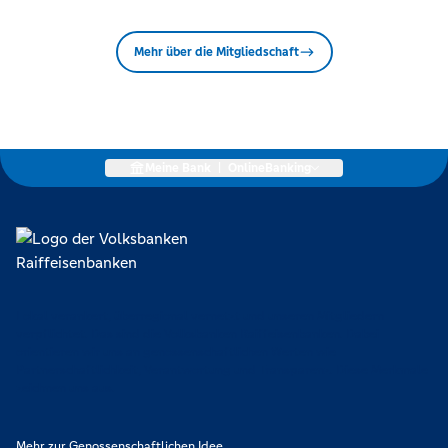
Mehr über die Mitgliedschaft
Meine Bank
|
OnlineBanking
Lokal verankert, überregional vernetzt und unseren Mitgliedern
verpflichtet. Das sind die Volksbanken Raiffeisenbanken. Dabei
orientieren wir uns an genossenschaftlichen Werten wie
Partnerschaftlichkeit, Verantwortung und Transparenz. Diese Merkmale
zeichnen uns aus.
Mehr zur Genossenschaftlichen Idee