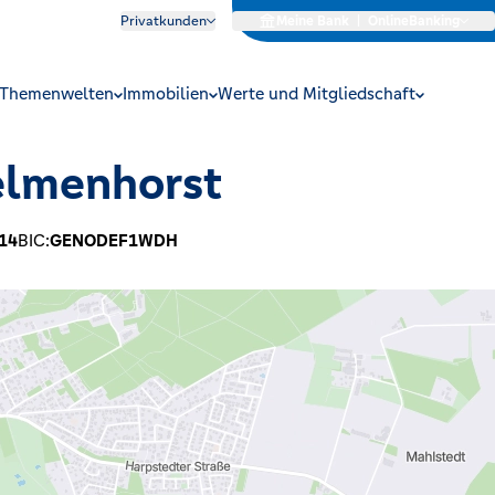
Privatkunden
Meine Bank
|
OnlineBanking
Themenwelten
Immobilien
Werte und Mitgliedschaft
elmenhorst
14
BIC:
GENODEF1WDH