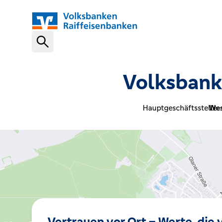
Schnelleinstiege
Volksbank
VR-NetKey
Hauptgeschäftsstelle:
Wes
OnlineBanking
VR Banking App
Karte sperren (116 116)
Vertrauen vor Ort – Werte, die