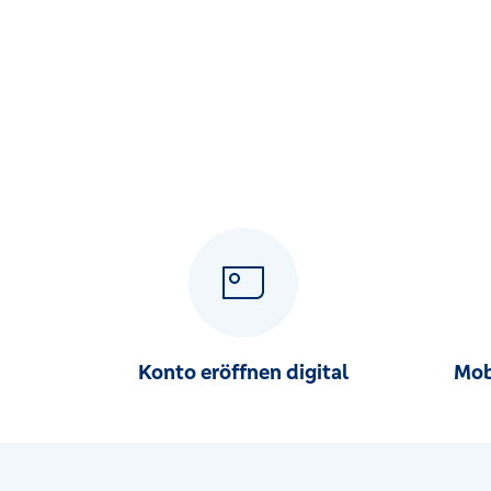
Bremer Str. 58, 27749 Delmenhorst
SB-Geschäftsstelle EDEKA Seestraße
Seestraße 5, 27753 Delmenhorst
SB-Geschäftsstelle Heide
Heider Ring 41, 27777 Ganderkesee
SB-Geschäftsstelle Huntlosen
Bahnhofstr. 49-51, 26197 Großenkneten
SB-Geschäftsstelle Inkoop
Oldenburger Str. 74, 27753 Delmenhorst
Konto eröffnen digital
Mob
SB-Geschäftsstelle Kaufland Stedinger Str.
Stedinger Str. 101, 27753 Delmenhorst