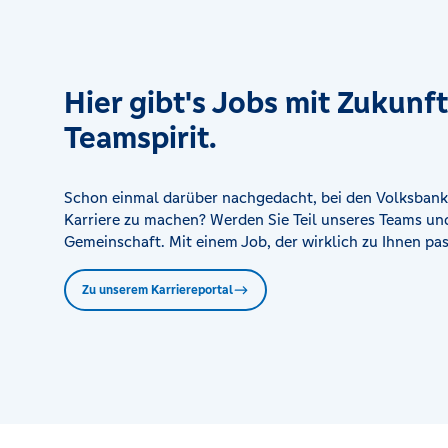
SB-Geschäftsstelle Kirchhatten
Wildeshauser Str. 8, 26209 Hatten
Hier gibt's Jobs mit Zukunf
SB-Geschäftsstelle Lange Straße, Delmenhorst
Teamspirit.
Lange Str. 27, 27749 Delmenhorst
Schon einmal darüber nachgedacht, bei den Volksbank
Karriere zu machen? Werden Sie Teil unseres Teams und
Gemeinschaft. Mit einem Job, der wirklich zu Ihnen pas
Zu unserem Karriereportal