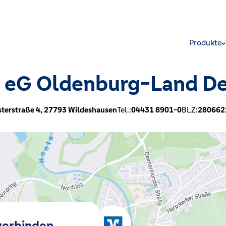
Produkte
 eG Oldenburg-Land D
terstraße 4,
27793
Wildeshausen
Tel.:
04431 8901-0
BLZ:
280662
 verbinden