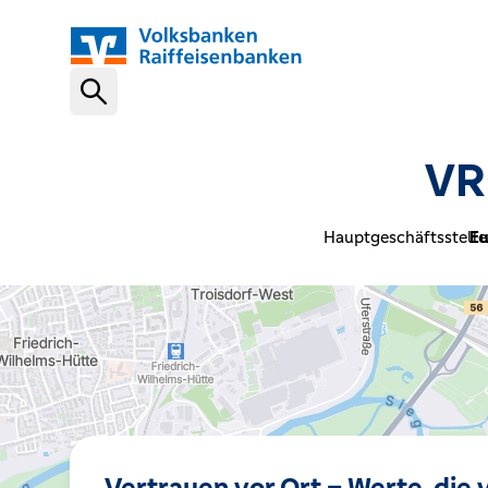
Schnelleinstiege
VR
VR-NetKey
Hauptgeschäftsstelle
Eu
OnlineBanking
VR Banking App
Karte sperren (116 116)
Vertrauen vor Ort – Werte, die