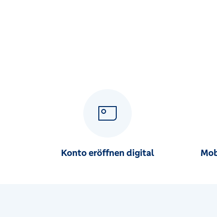
Am Burgweiher 51, 53123 Bonn
RegionalCenter Grafschaft-Ringen (IPR)
Joseph-von-Fraunhofer-Straße 1, 53501 Grafschaft
RegionalCenter Lannesdorf
Drachenburgstr. 71, 53179 Bonn
RegionalCenter Lohmar
Rathausstr. 1 - 3, 53797 Lohmar
RegionalCenter Meckenheim
Konto eröffnen digital
Mob
Hauptstraße 79-81, 53340 Meckenheim
RegionalCenter Mondorf
Provinzialstr. 14, 53859 Niederkassel