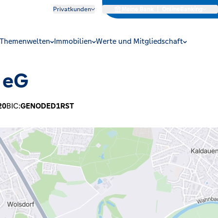
Privatkunden
Meine Bank
|
OnlineBanking
Themenwelten
Immobilien
Werte und Mitgliedschaft
 eG
20
BIC:
GENODED1RST