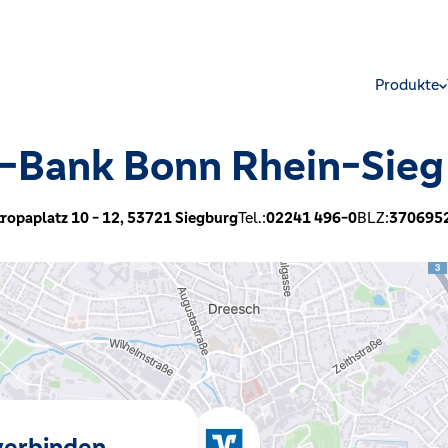
Produkte
-Bank Bonn Rhein-Sieg
:
ropaplatz 10 - 12,
53721
Siegburg
Tel.:
02241 496-0
BLZ:
370695
 verbinden