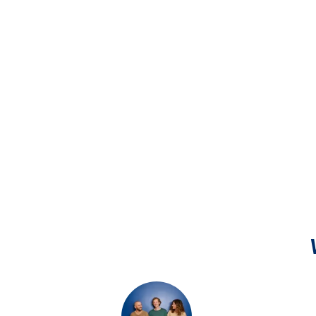
SB-Geschäftsstelle Neuer Markt
Neuer Markt 16, 53340 Meckenheim
SB-Geschäftsstelle Niederbachem
Konrad-Adenauer-Straße 50, 53343 Wachtberg
SB-Geschäftsstelle Niederpleis
Schulstr. 25, 53757 Sankt Augustin
SB-Geschäftsstelle Oberlar
Sieglarer Str. 66 - 68, 53842 Troisdorf
SB-Geschäftsstelle Odendorf
Flamersheimer Straße 1, 53913 Swisttal
SB-Geschäftsstelle Oedekoven