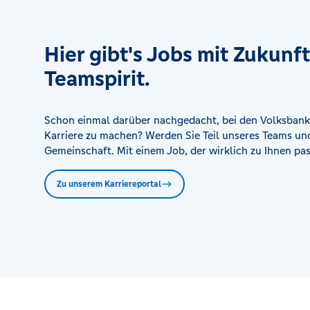
RegionalCenter Much
Raiffeisenplatz, 53804 Much
Hier gibt's Jobs mit Zukunf
Teamspirit.
RegionalCenter Mülldorf
Am Lindenhof 2b, 53757 Sankt Augustin
Schon einmal darüber nachgedacht, bei den Volksbank
RegionalCenter Neunkirchen
Karriere zu machen? Werden Sie Teil unseres Teams und
Hauptstr. 52, 53819 Neunkirchen-Seelscheid
Gemeinschaft. Mit einem Job, der wirklich zu Ihnen pas
Zu unserem Karriereportal
RegionalCenter Rheinbach
Hauptstraße 36-46, 53359 Rheinbach
RegionalCenter Rosbach
Berliner Platz 1, 51570 Windeck
RegionalCenter Sieglar