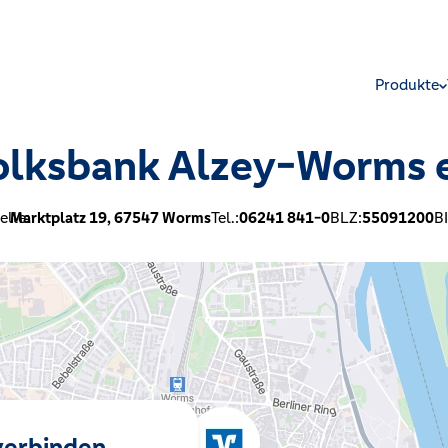
Produkte
olksbank Alzey-Worms 
elle:
Marktplatz 19,
67547
Worms
Tel.:
06241 841-0
BLZ:
55091200
B
 verbinden