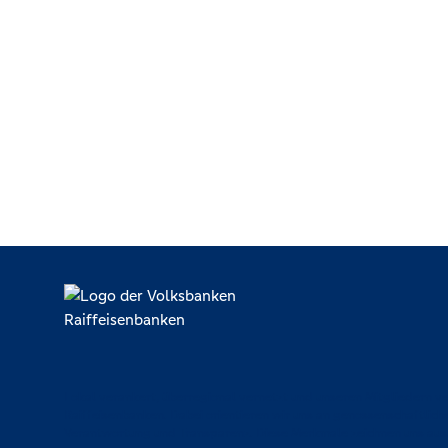
SB-Stelle Gau-Bischofsheim
Gaubergblick 1, 55296 Gau-Bischofsheim
SB-Stelle Gundersheim
Enzheimer Str. 14, 67598 Gundersheim
SB-Stelle Hahnheim
Bahnhofstr. 69, 55278 Hahnheim
SB-Stelle Mainz Gleisberg
Elbestr. 66, 55122 Mainz
SB-Stelle Mainz Sertoriusring
Sertoriusring 100, 55126 Mainz
Lokal verankert, überregional vernetzt und unseren Mitgliedern ve
Raiffeisenbanken. Dabei orientieren wir uns an genossenschaftlich
Verantwortung und Transparenz. Diese Merkmale zeichnen uns aus
SB-Stelle Mommenheim