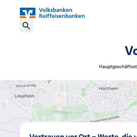
Schnelleinstiege
V
VR-NetKey
Hauptgeschäftsst
OnlineBanking
VR Banking App
Karte sperren (116 116)
Vertrauen vor Ort – Werte, die