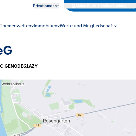
Privatkunden
Meine Bank
|
OnlineBanking
Themenwelten
Immobilien
Werte und Mitgliedschaft
eG
IC:
GENODE61AZY