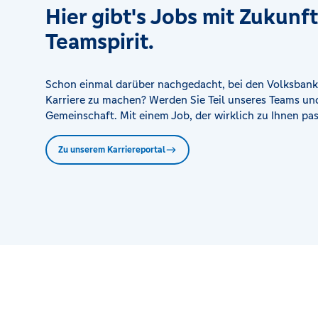
Hier gibt's Jobs mit Zukunf
Filiale Worms-Horchheim
Teamspirit.
Untere Hauptstr. 103, 67551 Worms
Filiale Worms-Pfeddersheim
Schon einmal darüber nachgedacht, bei den Volksbank
Pfiffligheimer Straße 4, 67551 Worms
Karriere zu machen? Werden Sie Teil unseres Teams und
Gemeinschaft. Mit einem Job, der wirklich zu Ihnen pas
Hauptstandort Alzey
Zu unserem Karriereportal
Hospitalstr. 15, 55232 Alzey
Hauptstandort Mainz-Gonsenheim
Breite Str. 23-27, 55124 Mainz
Kompetenzzentrum Kirchheimbolanden
Uhlandstr. 4, 67292 Kirchheimbolanden
Kompetenzzentrum Nierstein