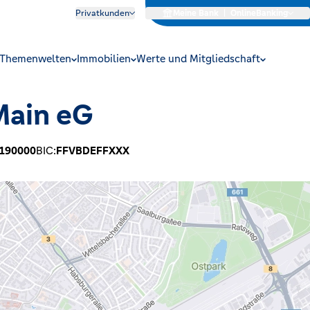
Privatkunden
Meine Bank
|
OnlineBanking
Themenwelten
Immobilien
Werte und Mitgliedschaft
Main eG
190000
BIC:
FFVBDEFFXXX