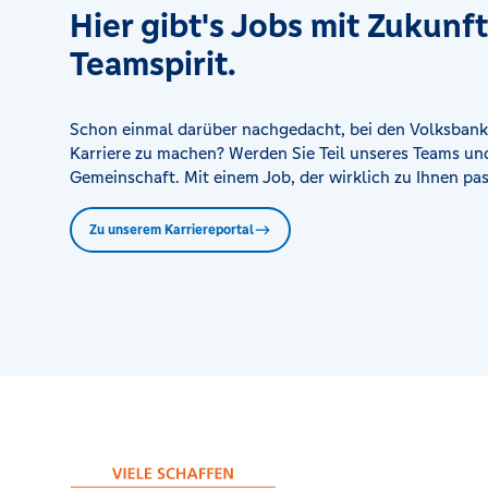
Hier gibt's Jobs mit Zukunf
Filiale Frankfurt am Main-Börsenstraße
Teamspirit.
Börsenstraße 7-11, 60313 Frankfurt am Main
Filiale Frankfurt am Main-Eschersheim
Schon einmal darüber nachgedacht, bei den Volksbank
Am Weißen Stein 9, 60431 Frankfurt am Main
Karriere zu machen? Werden Sie Teil unseres Teams und
Gemeinschaft. Mit einem Job, der wirklich zu Ihnen pas
Filiale Frankfurt am Main-Griesheim
Zu unserem Karriereportal
Alte Falterstraße 10, 65933 Frankfurt am Main
Filiale Frankfurt am Main-Höchst
Hostatostraße 13, 65929 Frankfurt am Main
Filiale Frankfurt am Main-Rödelheim
Reichsburgstraße 4-6, 60489 Frankfurt am Main
Filiale Frankfurt am Main-Sachsenhausen