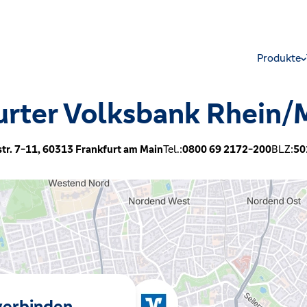
Produkte
urter Volksbank Rhein/
tr. 7-11,
60313
Frankfurt am Main
Tel.:
0800 69 2172-200
BLZ:
50
 verbinden