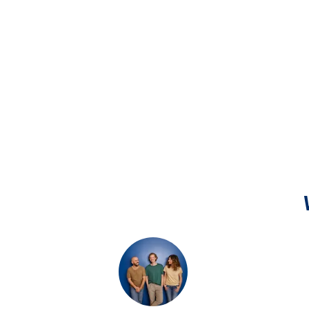
Filiale Hanau
Krämerstraße 12, 63450 Hanau
Filiale Hanau-Steinheim
Ludwigstraße 63, 63456 Hanau
Filiale Heusenstamm
Frankfurter Straße 20, 63150 Heusenstamm
Filiale Hofheim am Taunus
Hauptstraße 75, 65719 Hofheim am Taunus
Filiale Karben
Luisenthaler Straße 1, 61184 Karben
Filiale Karlstein-Dettingen