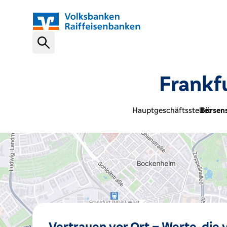
Schnelleinstiege
Frankf
VR-NetKey
Hauptgeschäftsstelle:
Börsens
OnlineBanking
VR Banking App
Karte sperren (116 116)
Vertrauen vor Ort – Werte, die