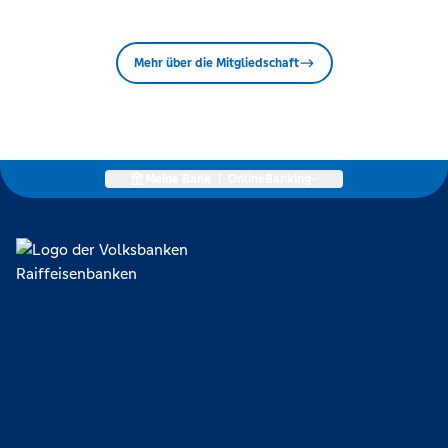
Mehr über die Mitgliedschaft
Meine Bank
|
OnlineBanking
Lokal verankert, überregional vernetzt und unseren Mitgliedern
verpflichtet. Das sind die Volksbanken Raiffeisenbanken. Dabei
orientieren wir uns an genossenschaftlichen Werten wie
Partnerschaftlichkeit, Verantwortung und Transparenz. Diese Merkmale
zeichnen uns aus.