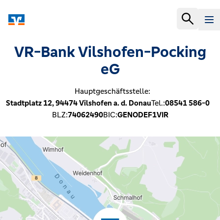
VR-Bank Vilshofen-Pocking
eG
Hauptgeschäftsstelle:
Stadtplatz 12,
94474
Vilshofen a. d. Donau
Tel.:
08541 586-0
BLZ:
74062490
BIC:
GENODEF1VIR