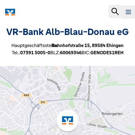
VR-Bank Alb-Blau-Donau eG
Hauptgeschäftsstelle:
Bahnhofstraße 15,
89584
Ehingen
Tel.:
07391 5005-0
BLZ:
60069346
BIC:
GENODES1REH