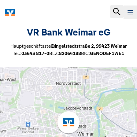
VR Bank Weimar eG
Hauptgeschäftsstelle:
Dingelstedtstraße 2,
99423
Weimar
Tel.:
03643 817-0
BLZ:
82064188
BIC:
GENODEF1WE1