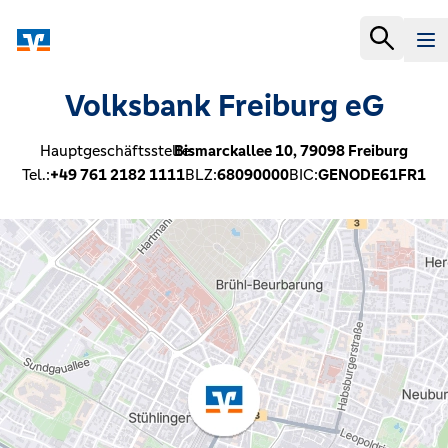
Volksbank Freiburg eG
Hauptgeschäftsstelle:
Bismarckallee 10,
79098
Freiburg
Tel.:
+49 761 2182 1111
BLZ:
68090000
BIC:
GENODE61FR1