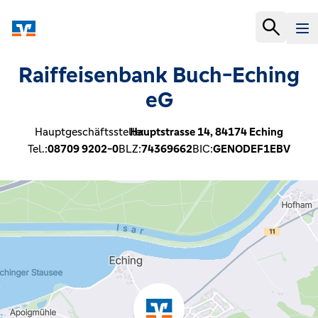
Raiffeisenbank Buch-Eching
eG
Hauptgeschäftsstelle:
Hauptstrasse 14,
84174
Eching
Tel.:
08709 9202-0
BLZ:
74369662
BIC:
GENODEF1EBV