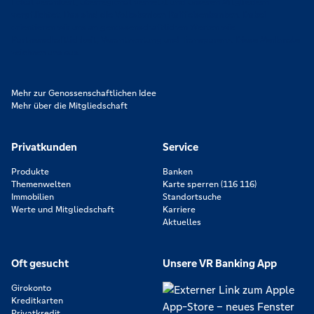
Lokal verankert, überregional vernetzt und unseren Mitgliedern
verpflichtet. Das sind die Volksbanken Raiffeisenbanken. Dabei
orientieren wir uns an genossenschaftlichen Werten wie
Partnerschaftlichkeit, Verantwortung und Transparenz. Diese Merkmale
zeichnen uns aus.
Mehr zur Genossenschaftlichen Idee
Mehr über die Mitgliedschaft
Privatkunden
Service
Produkte
Banken
Themenwelten
Karte sperren (116 116)
Immobilien
Standortsuche
Werte und Mitgliedschaft
Karriere
Aktuelles
Oft gesucht
Unsere VR Banking App
Girokonto
Kreditkarten
Privatkredit