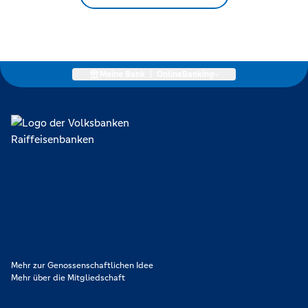
Meine Bank
|
OnlineBanking
Lokal verankert, überregional vernetzt und unseren Mitgliedern
verpflichtet. Das sind die Volksbanken Raiffeisenbanken. Dabei
orientieren wir uns an genossenschaftlichen Werten wie
Partnerschaftlichkeit, Verantwortung und Transparenz. Diese Merkmale
zeichnen uns aus.
Mehr zur Genossenschaftlichen Idee
Mehr über die Mitgliedschaft