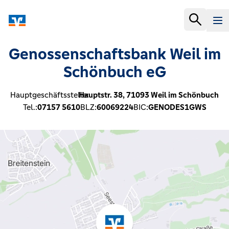
Genossenschaftsbank Weil im
Schönbuch eG
Hauptgeschäftsstelle:
Hauptstr. 38,
71093
Weil im Schönbuch
Tel.:
07157 5610
BLZ:
60069224
BIC:
GENODES1GWS