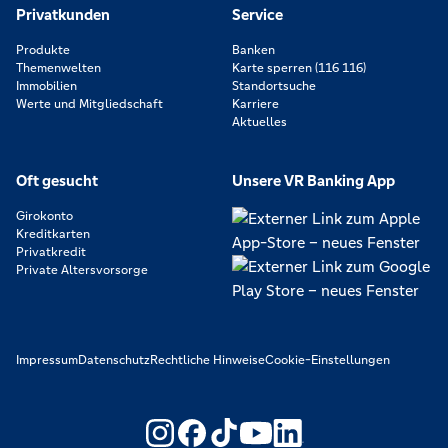
Privatkunden
Service
Produkte
Banken
Themenwelten
Karte sperren (116 116)
Immobilien
Standortsuche
Werte und Mitgliedschaft
Karriere
Aktuelles
Oft gesucht
Unsere VR Banking App
Girokonto
Kreditkarten
Privatkredit
Private Altersvorsorge
Impressum
Datenschutz
Rechtliche Hinweise
Cookie-Einstellungen
https://www.youtube.com/@V
https://www.linkedin.c