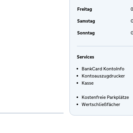
Freitag
0
Samstag
G
Sonntag
G
Services
BankCard KontoInfo
Kontoauszugdrucker
Kasse
Kostenfreie Parkplätze
Wertschließfächer