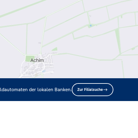
Geldautomaten der lokalen Banken.
Zur Filialsuche