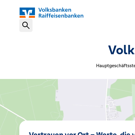
Schnelleinstiege
Vol
VR-NetKey
Hauptgeschäftsste
OnlineBanking
VR Banking App
Karte sperren (116 116)
Vertrauen vor Ort – Werte, die