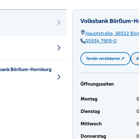
Volksbank Börßum-H
Hauptstraße,
38312
Bö
05334 7909-0
Termin vereinbaren
A
ksbank Börßum-Hornburg
Öffnungszeiten
Montag
0
Dienstag
0
Mittwoch
0
Donnerstag
0