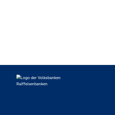
Lokal verankert, überregional vernetzt und unseren Mitgliedern ve
Raiffeisenbanken. Dabei orientieren wir uns an genossenschaftlich
Verantwortung und Transparenz. Diese Merkmale zeichnen uns aus