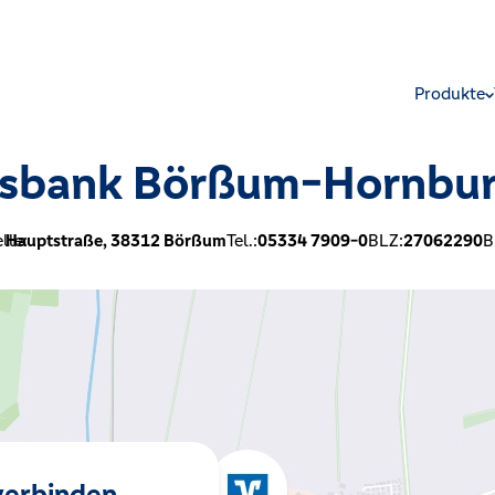
Produkte
ksbank Börßum-Hornbur
lle:
Hauptstraße,
38312
Börßum
Tel.:
05334 7909-0
BLZ:
27062290
B
 verbinden