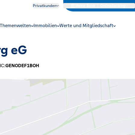
Privatkunden
Meine Bank
|
OnlineBanking
Themenwelten
Immobilien
Werte und Mitgliedschaft
g eG
IC:
GENODEF1BOH