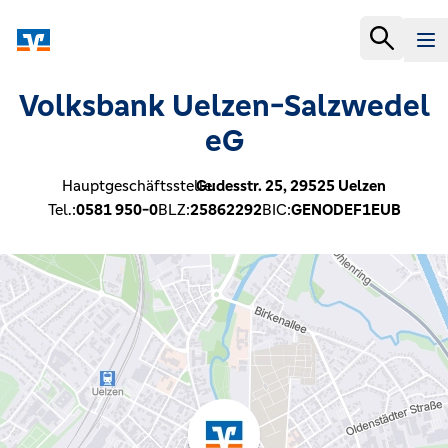
Volksbank Uelzen-Salzwedel
eG
Hauptgeschäftsstelle:
Gudesstr. 25,
29525
Uelzen
Tel.:
0581 950-0
BLZ:
25862292
BIC:
GENODEF1EUB