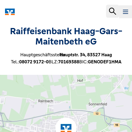
Raiffeisenbank Haag-Gars-
Maitenbeth eG
Hauptgeschäftsstelle:
Hauptstr. 34,
83527
Haag
Tel.:
08072 9172-0
BLZ:
70169388
BIC:
GENODEF1HMA