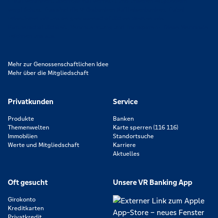
Lokal verankert, überregional vernetzt und unseren Mitgliedern
verpflichtet. Das sind die Volksbanken Raiffeisenbanken. Dabei
orientieren wir uns an genossenschaftlichen Werten wie
Partnerschaftlichkeit, Verantwortung und Transparenz. Diese Merkmale
zeichnen uns aus.
Mehr zur Genossenschaftlichen Idee
Mehr über die Mitgliedschaft
Privatkunden
Service
Produkte
Banken
Themenwelten
Karte sperren (116 116)
Immobilien
Standortsuche
Werte und Mitgliedschaft
Karriere
Aktuelles
Oft gesucht
Unsere VR Banking App
Girokonto
Kreditkarten
Privatkredit