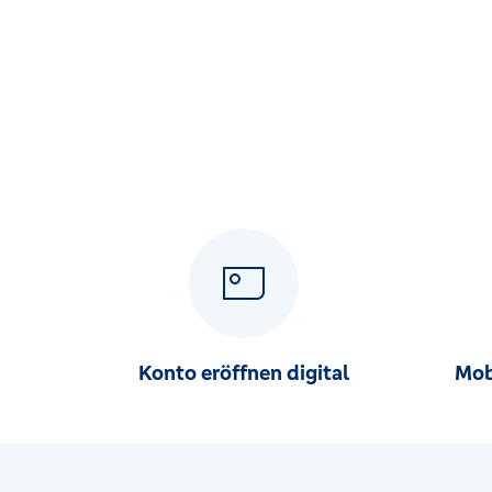
Am Burghof 3, 34479 Breuna
Geschäftsstelle Sachsenhausen
Am Rathaus 11, 34513 Waldeck
Geschäftsstelle Volkmarsen
Wittmarstraße 1-3, 34471 Volkmarsen
Geschäftsstelle Willingen
Briloner Straße 27, 34508 Willingen
SB-Stelle Battenberg
Marburger Straße 25, 35088 Battenberg (Eder)
Konto eröffnen digital
Mob
SB-Stelle Geismar
Raiffeisenstraße 4, 35066 Frankenberg (Eder)