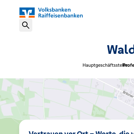
Schnelleinstiege
Wald
VR-NetKey
Hauptgeschäftsstelle:
Profe
OnlineBanking
VR Banking App
Karte sperren (116 116)
Vertrauen vor Ort – Werte, die