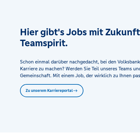
SB-Stelle Hatzfeld
Edertalstr. 8a, 35116 Hatzfeld (Eder)
Hier gibt's Jobs mit Zukunf
SB-Stelle Rhoden
Teamspirit.
Landstraße 36, 34474 Diemelstadt
Schon einmal darüber nachgedacht, bei den Volksbank
Karriere zu machen? Werden Sie Teil unseres Teams und
Gemeinschaft. Mit einem Job, der wirklich zu Ihnen pas
Zu unserem Karriereportal