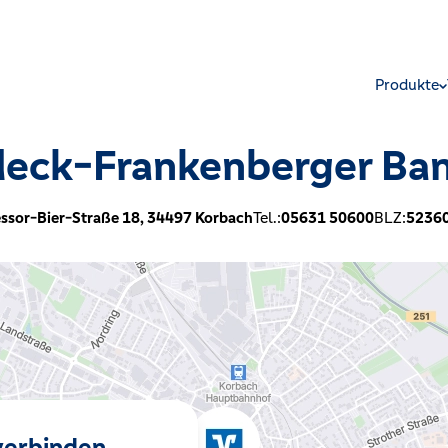
Produkte
eck-Frankenberger Ba
ssor-Bier-Straße 18,
34497
Korbach
Tel.:
05631 50600
BLZ:
5236
 verbinden