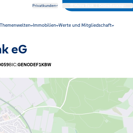
Privatkunden
Meine Bank
|
OnlineBanking
Themenwelten
Immobilien
Werte und Mitgliedschaft
nk eG
0059
BIC:
GENODEF1KBW