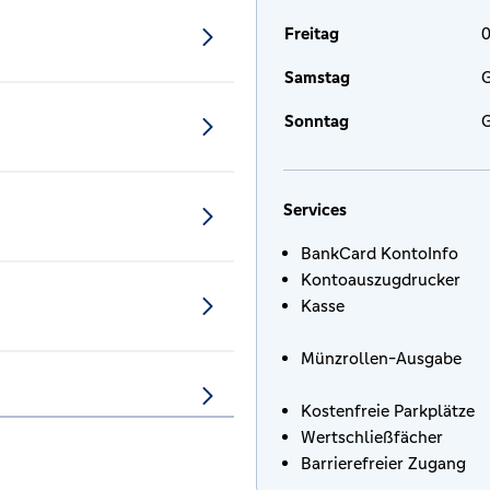
Freitag
0
Samstag
G
Sonntag
G
Services
BankCard KontoInfo
Kontoauszugdrucker
Kasse
Münzrollen-Ausgabe
Kostenfreie Parkplätze
Wertschließfächer
Barrierefreier Zugang