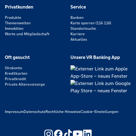
Privatkunden
Service
Produkte
Banken
Themenwelten
Karte sperren (116 116)
Immobilien
Standortsuche
Werte und Mitgliedschaft
Karriere
Aktuelles
Oft gesucht
Unsere VR Banking App
Girokonto
Kreditkarten
Privatkredit
Private Altersvorsorge
Impressum
Datenschutz
Rechtliche Hinweise
Cookie-Einstellungen
https://www.youtube.com/@V
https://www.linkedin.c