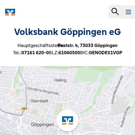
Volksbank Göppingen eG
Hauptgeschäftsstelle:
Poststr. 4,
73033
Göppingen
Tel.:
07161 620-0
BLZ:
61060500
BIC:
GENODES1VGP