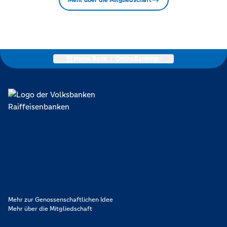
Meine Bank
|
OnlineBanking
Lokal verankert, überregional vernetzt und unseren Mitgliedern
verpflichtet. Das sind die Volksbanken Raiffeisenbanken. Dabei
orientieren wir uns an genossenschaftlichen Werten wie
Partnerschaftlichkeit, Verantwortung und Transparenz. Diese Merkmale
zeichnen uns aus.
Mehr zur Genossenschaftlichen Idee
Mehr über die Mitgliedschaft