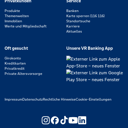
Privatkunden
Service
Produkte
Banken
Themenwelten
Karte sperren (116 116)
Immobilien
Standortsuche
Werte und Mitgliedschaft
Karriere
Aktuelles
Oft gesucht
Unsere VR Banking App
Girokonto
Kreditkarten
Privatkredit
Private Altersvorsorge
Impressum
Datenschutz
Rechtliche Hinweise
Cookie-Einstellungen
https://www.youtube.com/@V
https://www.linkedin.c