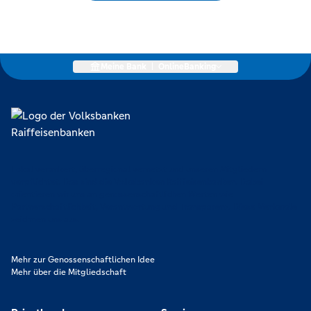
Meine Bank
|
OnlineBanking
Lokal verankert, überregional vernetzt und unseren Mitgliedern
verpflichtet. Das sind die Volksbanken Raiffeisenbanken. Dabei
orientieren wir uns an genossenschaftlichen Werten wie
Partnerschaftlichkeit, Verantwortung und Transparenz. Diese Merkmale
zeichnen uns aus.
Mehr zur Genossenschaftlichen Idee
Mehr über die Mitgliedschaft