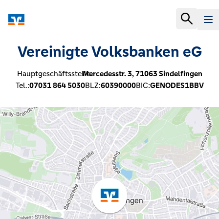
Vereinigte Volksbanken eG
Hauptgeschäftsstelle:
Mercedesstr. 3,
71063
Sindelfingen
Tel.:
07031 864 5030
BLZ:
60390000
BIC:
GENODES1BBV