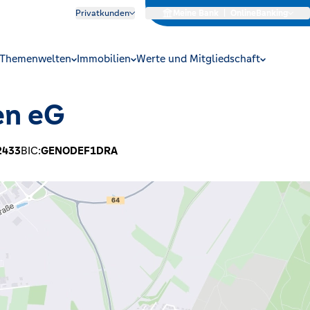
Privatkunden
Meine Bank
|
OnlineBanking
Themenwelten
Immobilien
Werte und Mitgliedschaft
en eG
2433
BIC:
GENODEF1DRA