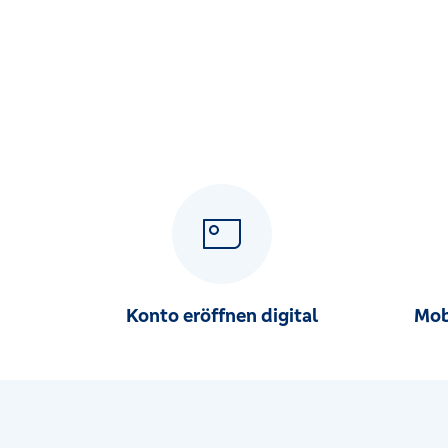
Hauptstraße 24, 37619 Hehlen
SB-Geschäftsstelle Edeka Markt
Wiershäuser Weg 2, 34346 Hann. Münden
SB-Geschäftsstelle Penny Markt
Wilhelmshäuser Str. 43, 34346 Hann. Münden
SB-Geschäftsstelle Ziegelstraße
Ziegelstraße 26, 34346 Hann. Münden
Konto eröffnen digital
Mob