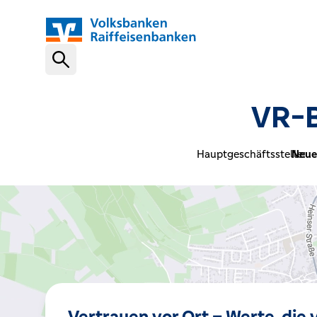
Schnelleinstiege
VR-B
VR-NetKey
Hauptgeschäftsstelle:
Neue
OnlineBanking
VR Banking App
Karte sperren (116 116)
Vertrauen vor Ort – Werte, die