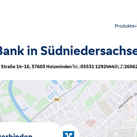
Produkte
ank in Südniedersachs
 Straße 14-16,
37603
Holzminden
Tel.:
05531 1292444
BLZ:
2606
 verbinden