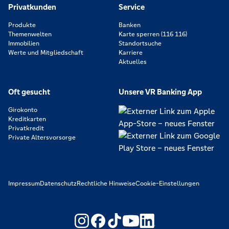
Privatkunden
Service
Produkte
Banken
Themenwelten
Karte sperren (116 116)
Immobilien
Standortsuche
Werte und Mitgliedschaft
Karriere
Aktuelles
Oft gesucht
Unsere VR Banking App
Girokonto
Kreditkarten
Privatkredit
Private Altersvorsorge
Impressum
Datenschutz
Rechtliche Hinweise
Cookie-Einstellungen
https://www.youtube.com/@V
https://www.linkedin.c