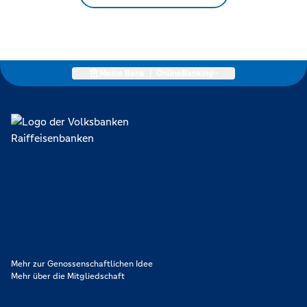
Meine Bank
|
OnlineBanking
Lokal verankert, überregional vernetzt und unseren Mitgliedern
verpflichtet. Das sind die Volksbanken Raiffeisenbanken. Dabei
orientieren wir uns an genossenschaftlichen Werten wie
Partnerschaftlichkeit, Verantwortung und Transparenz. Diese Merkmale
zeichnen uns aus.
Mehr zur Genossenschaftlichen Idee
Mehr über die Mitgliedschaft