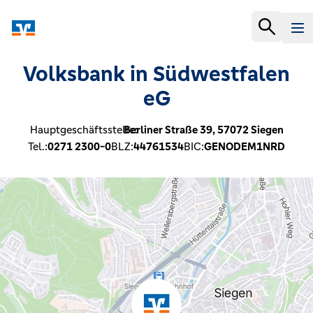
Volksbank in Südwestfalen
eG
Hauptgeschäftsstelle:
Berliner Straße 39,
57072
Siegen
Tel.:
0271 2300-0
BLZ:
44761534
BIC:
GENODEM1NRD