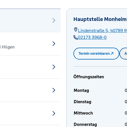
Hauptstelle Monheim
Lindenstraße 5,
40789
M
02173 3968-0
d Hilgen
Termin vereinbaren
A
Öffnungszeiten
Montag
0
Dienstag
0
Mittwoch
0
Donnerstag
0