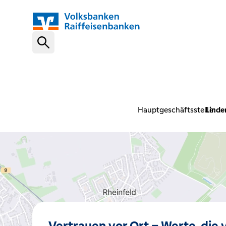
Schnelleinstiege
VR-NetKey
Hauptgeschäftsstelle:
Linde
OnlineBanking
VR Banking App
Karte sperren (116 116)
Vertrauen vor Ort – Werte, die