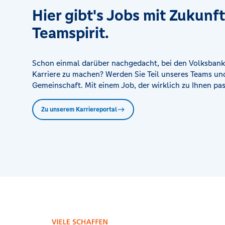
Hier gibt's Jobs mit Zukunf
SB-Center Nievenheim
St.- André- Str. 1, 41542 Dormagen
Teamspirit.
SB-Center Rheindorf
Schon einmal darüber nachgedacht, bei den Volksbank
Felderstr. 51, 51371 Leverkusen
Karriere zu machen? Werden Sie Teil unseres Teams und
Gemeinschaft. Mit einem Job, der wirklich zu Ihnen pas
SB-Center Stürzelberg
Am Weißen Stein 1, 41541 Dormagen
Zu unserem Karriereportal
VR Bank eG SB-Center Unterfeldhaus
Niermannsweg 12, 40699 Erkrath
Zweigniederlassung der VR Bank eG in Witzhelden
Solinger Straße 8, 42799 Leichlingen (Rheinland)