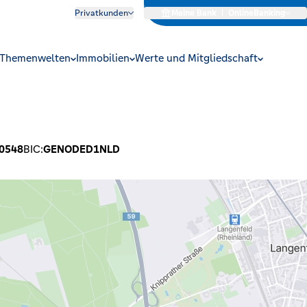
Privatkunden
Meine Bank
|
OnlineBanking
Themenwelten
Immobilien
Werte und Mitgliedschaft
0548
BIC:
GENODED1NLD