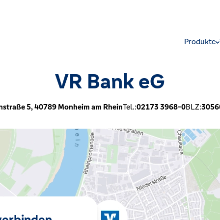
Produkte
VR Bank eG
nstraße 5,
40789
Monheim am Rhein
Tel.:
02173 3968-0
BLZ:
3056
 verbinden