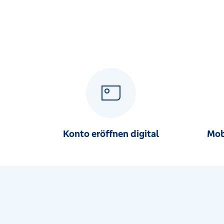
Martinstr. 10, 41472 Neuss
Filiale Lützenkirchen
Lützenkirchener Str. 342, 51381 Leverkusen
Filiale Zons
Deichstr. 6, 41541 Dormagen
Hauptstelle Dormagen
Kölner Str. 103, 41539 Dormagen
Konto eröffnen digital
Mob
SB-Center Alt-Erkrath
Morper Allee 2, 40699 Erkrath
SB-Center Hoisten
Hochstadenstr. 19, 41469 Neuss