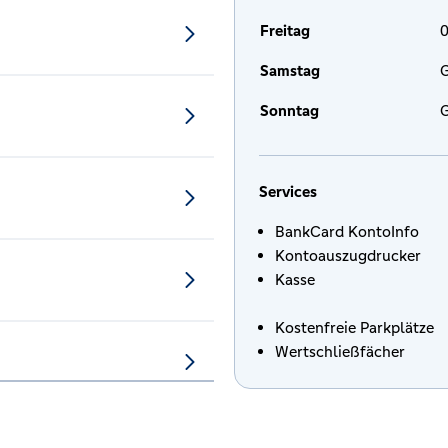
Freitag
0
Samstag
G
Sonntag
G
Services
BankCard KontoInfo
Kontoauszugdrucker
Kasse
Kostenfreie Parkplätze
Wertschließfächer