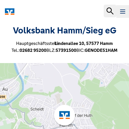
Volksbank Hamm/Sieg eG
Hauptgeschäftsstelle:
Lindenallee 10,
57577
Hamm
Tel.:
02682 95200
BLZ:
57391500
BIC:
GENODE51HAM