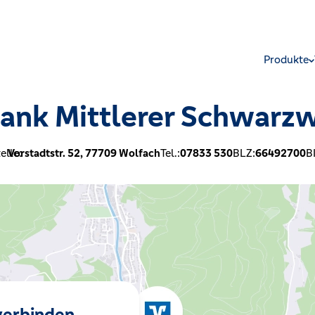
Produkte
ank Mittlerer Schwarz
elle:
Vorstadtstr. 52,
77709
Wolfach
Tel.:
07833 530
BLZ:
66492700
B
 verbinden