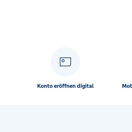
Hauptstr. 58, 78098 Triberg
SB-Stelle Gutach
Hauptstr. 25, 77793 Gutach
SB-Stelle Peterzell
Fluorner Str. 41, 72275 Alpirsbach
SB-Stelle Rötenberg
Alpirsbacher Str. 21, 78733 Aichhalden
Konto eröffnen digital
Mob
SB-Stelle Schenkenzell
Bahnhofstr. 10, 77773 Schenkenzell
SB-Stelle Schönwald
Hauptstr. 23, 78141 Schönwald