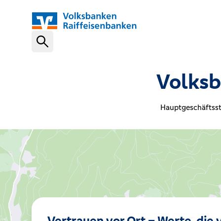
Schnelleinstiege
Volksb
VR-NetKey
Hauptgeschäftsst
OnlineBanking
VR Banking App
Karte sperren (116 116)
Vertrauen vor Ort – Werte, die