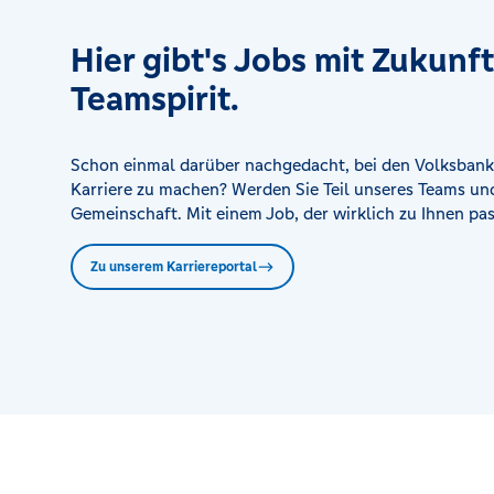
Volksbank Mittlerer Schwarzwald eG - Wolfach
Hier gibt's Jobs mit Zukunf
Vorstadtstr., 77709 Wolfach
Teamspirit.
Schon einmal darüber nachgedacht, bei den Volksbank
Karriere zu machen? Werden Sie Teil unseres Teams und
Gemeinschaft. Mit einem Job, der wirklich zu Ihnen pas
Zu unserem Karriereportal