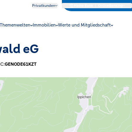
Privatkunden
Meine Bank
|
OnlineBanking
Themenwelten
Immobilien
Werte und Mitgliedschaft
wald eG
IC:
GENODE61KZT