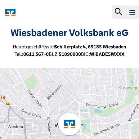
Wiesbadener Volksbank eG
Hauptgeschäftsstelle:
Schillerplatz 4,
65185
Wiesbaden
Tel.:
0611 367-0
BLZ:
51090000
BIC:
WIBADE5WXXX