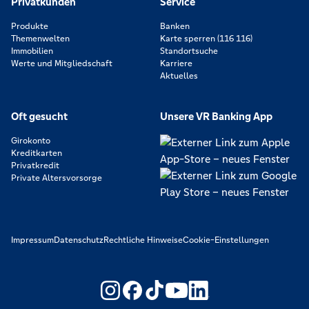
Privatkunden
Service
Produkte
Banken
Themenwelten
Karte sperren (116 116)
Immobilien
Standortsuche
Werte und Mitgliedschaft
Karriere
Aktuelles
Oft gesucht
Unsere VR Banking App
Girokonto
Kreditkarten
Privatkredit
Private Altersvorsorge
Impressum
Datenschutz
Rechtliche Hinweise
Cookie-Einstellungen
https://www.youtube.com/@V
https://www.linkedin.c