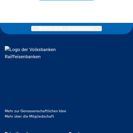
Meine Bank
|
OnlineBanking
Lokal verankert, überregional vernetzt und unseren Mitgliedern
verpflichtet. Das sind die Volksbanken Raiffeisenbanken. Dabei
orientieren wir uns an genossenschaftlichen Werten wie
Partnerschaftlichkeit, Verantwortung und Transparenz. Diese Merkmale
zeichnen uns aus.
Mehr zur Genossenschaftlichen Idee
Mehr über die Mitgliedschaft