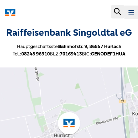
Raiffeisenbank Singoldtal eG
Hauptgeschäftsstelle:
Bahnhofstr. 9,
86857
Hurlach
Tel.:
08248 96910
BLZ:
70169413
BIC:
GENODEF1HUA