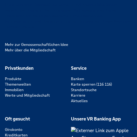
Lokal verankert, überregional vernetzt und unseren Mitgliedern
verpflichtet. Das sind die Volksbanken Raiffeisenbanken. Dabei
orientieren wir uns an genossenschaftlichen Werten wie
Partnerschaftlichkeit, Verantwortung und Transparenz. Diese Merkmale
zeichnen uns aus.
Mehr zur Genossenschaftlichen Idee
Mehr über die Mitgliedschaft
Privatkunden
Service
Produkte
Banken
Themenwelten
Karte sperren (116 116)
Immobilien
Standortsuche
Werte und Mitgliedschaft
Karriere
Aktuelles
Oft gesucht
Unsere VR Banking App
Girokonto
Kreditkarten