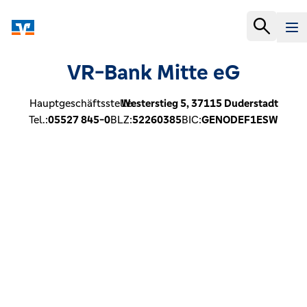
VR-Bank Mitte eG
Hauptgeschäftsstelle:
Westerstieg 5,
37115
Duderstadt
Tel.:
05527 845-0
BLZ:
52260385
BIC:
GENODEF1ESW