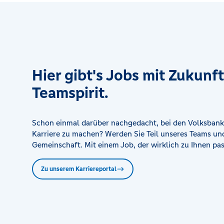
Filiale Neukirch (SB-Filiale mit Beratung)
Hauptstr. 5, 01904 Neukirch
Filiale Pulsnitz
Julius-Kühn-Platz 3, 01896 Pulsnitz
Hier gibt's Jobs mit Zukunf
Teamspirit.
Filiale Radebeul
Karl-Marx-Str 1, 01445 Radebeul
Schon einmal darüber nachgedacht, bei den Volksbank
Karriere zu machen? Werden Sie Teil unseres Teams und
Filiale Sohland
Gemeinschaft. Mit einem Job, der wirklich zu Ihnen pas
Bahnhofstr. 13, 02689 Sohland
Zu unserem Karriereportal
Filiale Wilsdruff
Marktgasse 1, 01723 Wilsdruff
Filiale Wittichenau