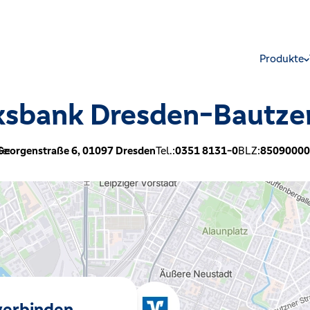
Produkte
ksbank Dresden-Bautze
le:
Georgenstraße 6,
01097
Dresden
Tel.:
0351 8131-0
BLZ:
85090000
 verbinden