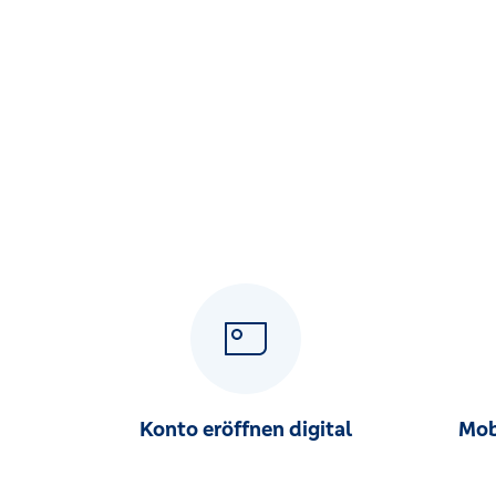
Markt 17/19, 01768 Glashütte
Filiale Großröhrsdorf
Bankstr. 2, 01900 Großröhrsdorf
Filiale Hochkirch
Karl-Marx-Str. 20a, 02627 Hochkirch
Filiale Hoyerswerda
Friedrichsstr. 12, 02977 Hoyerswerda
Filiale Kamenz
Macherstr. 53, 01917 Kamenz
Konto eröffnen digital
Mob
Filiale Königsbrück
Louisenstr. 2, 01936 Königsbrück