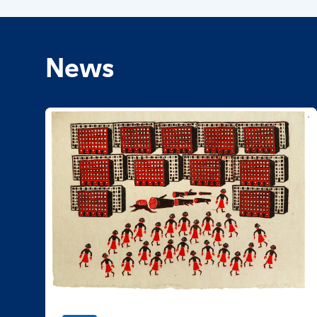
Markt 12, 02997 Wittichenau
Hauptstelle Bautzen
News
Goschwitzstr. 25, 02625 Bautzen