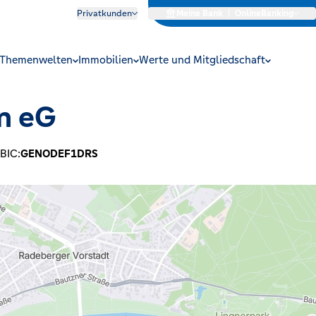
Privatkunden
Meine Bank
|
OnlineBanking
Themenwelten
Immobilien
Werte und Mitgliedschaft
n eG
BIC:
GENODEF1DRS