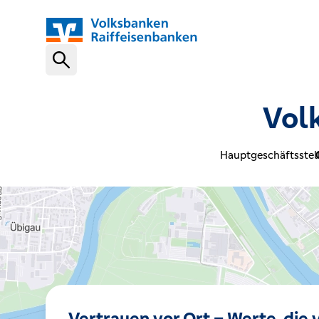
Schnelleinstiege
Vol
VR-NetKey
Hauptgeschäftsstel
OnlineBanking
VR Banking App
Karte sperren (116 116)
Vertrauen vor Ort – Werte, die