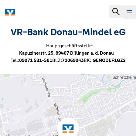
VR-Bank Donau-Mindel eG
Hauptgeschäftsstelle:
Kapuzinerstr. 25,
89407
Dillingen a. d. Donau
Tel.:
09071 581-581
BLZ:
72069043
BIC:
GENODEF1GZ2