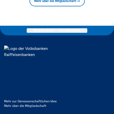
Mehr über die Mitgliedschaft
Meine Bank
|
OnlineBanking
Lokal verankert, überregional vernetzt und unseren Mitgliedern
verpflichtet. Das sind die Volksbanken Raiffeisenbanken. Dabei
orientieren wir uns an genossenschaftlichen Werten wie
Partnerschaftlichkeit, Verantwortung und Transparenz. Diese Merkmale
zeichnen uns aus.
Mehr zur Genossenschaftlichen Idee
Mehr über die Mitgliedschaft