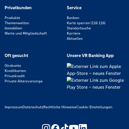
Privatkunden
Service
Produkte
Banken
Themenwelten
Karte sperren (116 116)
Immobilien
Standortsuche
Werte und Mitgliedschaft
Karriere
Aktuelles
Oft gesucht
Unsere VR Banking App
Girokonto
Kreditkarten
Privatkredit
Private Altersvorsorge
Impressum
Datenschutz
Rechtliche Hinweise
Cookie-Einstellungen
https://www.youtube.com/@V
https://www.linkedin.c