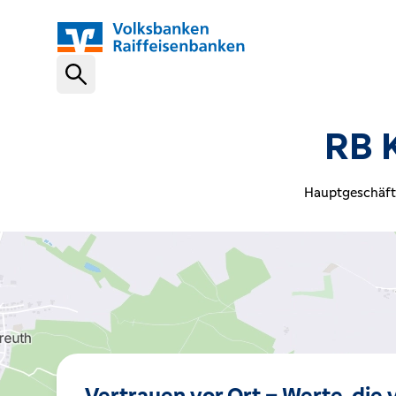
Schnelleinstiege
RB 
VR-NetKey
Hauptgeschäfts
OnlineBanking
VR Banking App
Karte sperren (116 116)
Vertrauen vor Ort – Werte, die