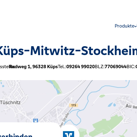
Produkte
Küps-Mitwitz-Stockhei
stelle:
Radweg 1,
96328
Küps
Tel.:
09264 99020
BLZ:
77069044
BIC:
 verbinden