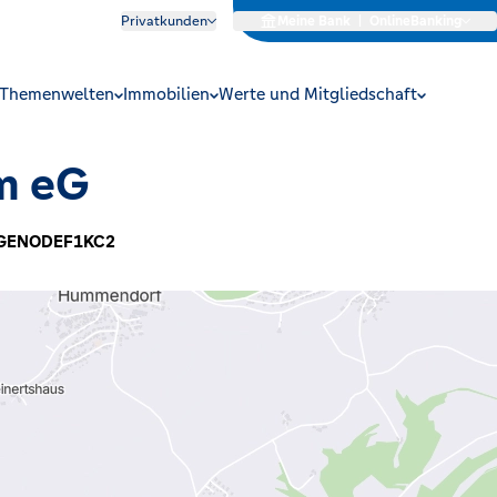
Privatkunden
Meine Bank
|
OnlineBanking
Themenwelten
Immobilien
Werte und Mitgliedschaft
m eG
GENODEF1KC2