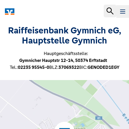
Raiffeisenbank Gymnich eG,
Hauptstelle Gymnich
Hauptgeschäftsstelle:
Gymnicher Hauptstr 12-14,
50374
Erftstadt
Tel.:
02235 95545-0
BLZ:
37069322
BIC:
GENODED1EGY