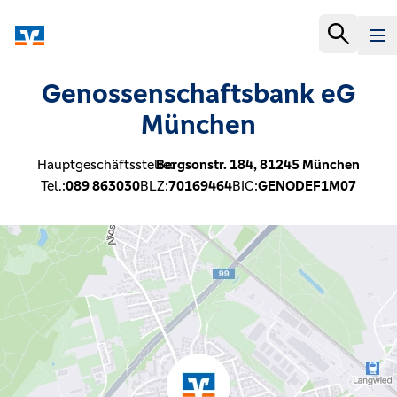
Genossenschaftsbank eG
München
Hauptgeschäftsstelle:
Bergsonstr. 184,
81245
München
Tel.:
089 863030
BLZ:
70169464
BIC:
GENODEF1M07