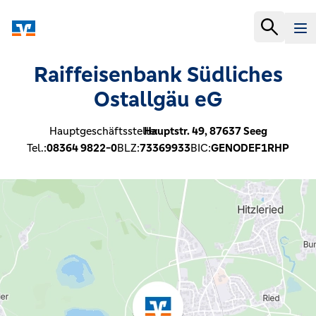
Raiffeisenbank Südliches
Ostallgäu eG
Hauptgeschäftsstelle:
Hauptstr. 49,
87637
Seeg
Tel.:
08364 9822-0
BLZ:
73369933
BIC:
GENODEF1RHP