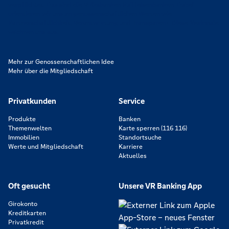
verpflichtet. Das sind die Volksbanken Raiffeisenbanken. Dabei
orientieren wir uns an genossenschaftlichen Werten wie
Partnerschaftlichkeit, Verantwortung und Transparenz. Diese Merkmale
zeichnen uns aus.
Mehr zur Genossenschaftlichen Idee
Mehr über die Mitgliedschaft
Privatkunden
Service
Produkte
Banken
Themenwelten
Karte sperren (116 116)
Immobilien
Standortsuche
Werte und Mitgliedschaft
Karriere
Aktuelles
Oft gesucht
Unsere VR Banking App
Girokonto
Kreditkarten
Privatkredit