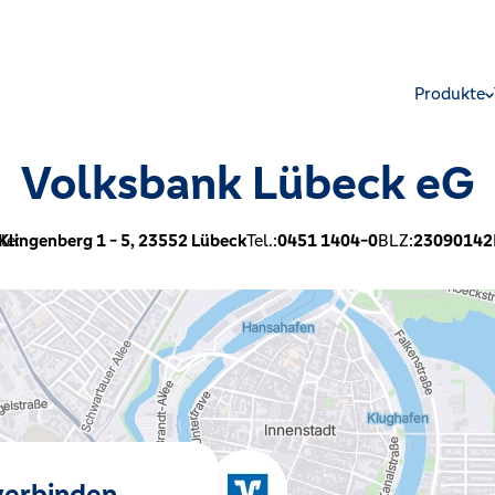
Produkte
Volksbank Lübeck eG
le:
Klingenberg 1 - 5,
23552
Lübeck
Tel.:
0451 1404-0
BLZ:
23090142
 verbinden