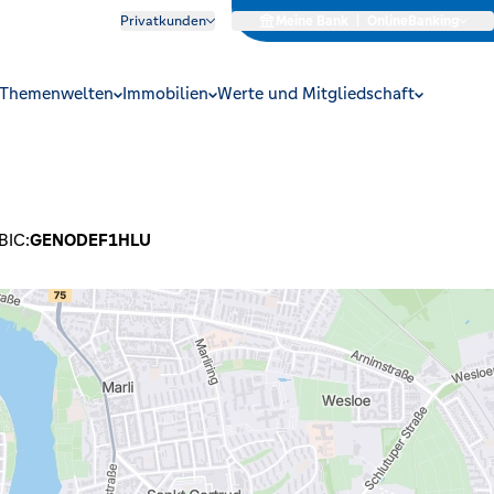
Privatkunden
Meine Bank
|
OnlineBanking
Themenwelten
Immobilien
Werte und Mitgliedschaft
BIC:
GENODEF1HLU