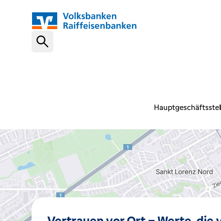
Schnelleinstiege
VR-NetKey
Hauptgeschäftsstel
OnlineBanking
VR Banking App
Karte sperren (116 116)
Vertrauen vor Ort – Werte, die