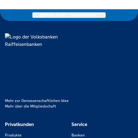
Meine Bank
|
OnlineBanking
Lokal verankert, überregional vernetzt und unseren Mitgliedern
verpflichtet. Das sind die Volksbanken Raiffeisenbanken. Dabei
orientieren wir uns an genossenschaftlichen Werten wie
Partnerschaftlichkeit, Verantwortung und Transparenz. Diese Merkmale
zeichnen uns aus.
Mehr zur Genossenschaftlichen Idee
Mehr über die Mitgliedschaft
Privatkunden
Service
Produkte
Banken