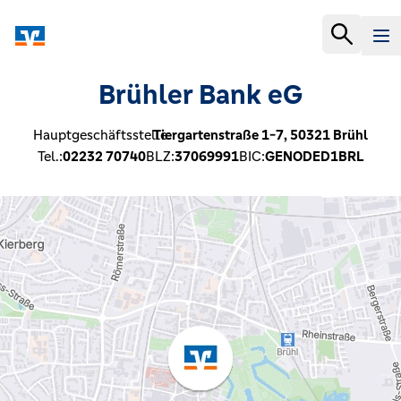
Brühler Bank eG
Hauptgeschäftsstelle:
Tiergartenstraße 1-7,
50321
Brühl
Tel.:
02232 70740
BLZ:
37069991
BIC:
GENODED1BRL