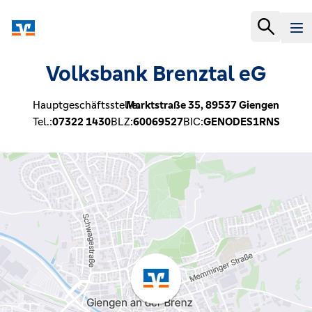
Volksbank Brenztal eG
Hauptgeschäftsstelle:
Marktstraße 35,
89537
Giengen
Tel.:
07322 1430
BLZ:
60069527
BIC:
GENODES1RNS