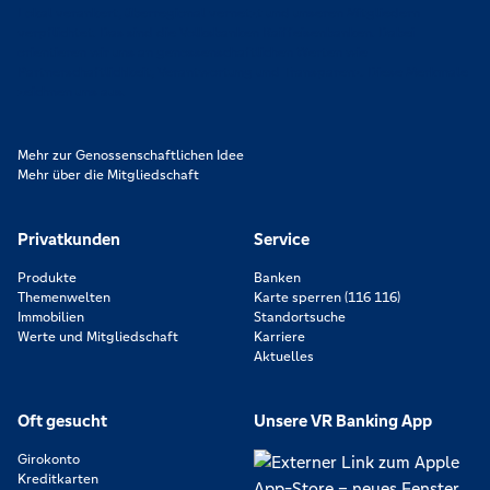
Lokal verankert, überregional vernetzt und unseren Mitgliedern
verpflichtet. Das sind die Volksbanken Raiffeisenbanken. Dabei
orientieren wir uns an genossenschaftlichen Werten wie
Partnerschaftlichkeit, Verantwortung und Transparenz. Diese Merkmale
zeichnen uns aus.
Mehr zur Genossenschaftlichen Idee
Mehr über die Mitgliedschaft
Privatkunden
Service
Produkte
Banken
Themenwelten
Karte sperren (116 116)
Immobilien
Standortsuche
Werte und Mitgliedschaft
Karriere
Aktuelles
Oft gesucht
Unsere VR Banking App
Girokonto
Kreditkarten