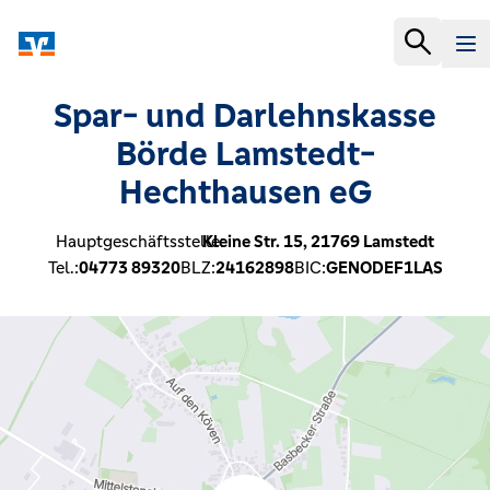
Spar- und Darlehnskasse
Börde Lamstedt-
Hechthausen eG
Hauptgeschäftsstelle:
Kleine Str. 15,
21769
Lamstedt
Tel.:
04773 89320
BLZ:
24162898
BIC:
GENODEF1LAS