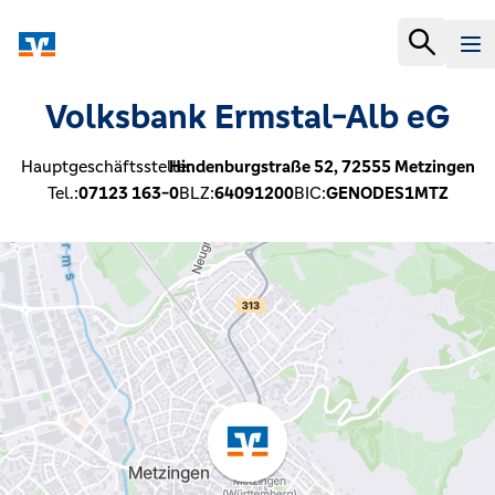
Volksbank Ermstal-Alb eG
Hauptgeschäftsstelle:
Hindenburgstraße 52,
72555
Metzingen
Tel.:
07123 163-0
BLZ:
64091200
BIC:
GENODES1MTZ