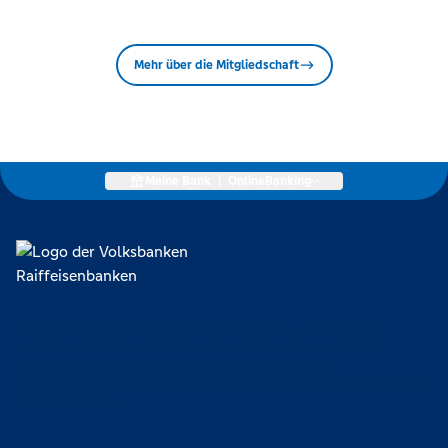
Mehr über die Mitgliedschaft
Meine Bank
|
OnlineBanking
Lokal verankert, überregional vernetzt und unseren Mitgliedern
verpflichtet. Das sind die Volksbanken Raiffeisenbanken. Dabei
orientieren wir uns an genossenschaftlichen Werten wie
Partnerschaftlichkeit, Verantwortung und Transparenz. Diese Merkmale
zeichnen uns aus.