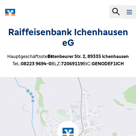
Raiffeisenbank Ichenhausen
eG
Hauptgeschäftsstelle:
Ettenbeurer Str. 2,
89335
Ichenhausen
Tel.:
08223 9694-0
BLZ:
72069119
BIC:
GENODEF1ICH