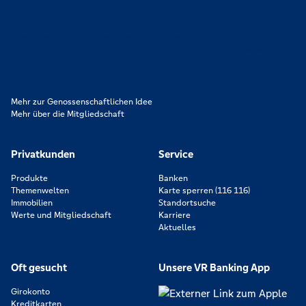
Lokal verankert, überregional vernetzt und unseren Mitgliedern
verpflichtet. Das sind die Volksbanken Raiffeisenbanken. Dabei
orientieren wir uns an genossenschaftlichen Werten wie
Partnerschaftlichkeit, Verantwortung und Transparenz. Diese Merkmale
zeichnen uns aus.
Mehr zur Genossenschaftlichen Idee
Mehr über die Mitgliedschaft
Privatkunden
Service
Produkte
Banken
Themenwelten
Karte sperren (116 116)
Immobilien
Standortsuche
Werte und Mitgliedschaft
Karriere
Aktuelles
Oft gesucht
Unsere VR Banking App
Girokonto
Kreditkarten