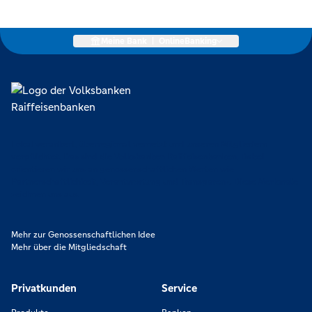
Meine Bank
|
OnlineBanking
Lokal verankert, überregional vernetzt und unseren Mitgliedern
verpflichtet. Das sind die Volksbanken Raiffeisenbanken. Dabei
orientieren wir uns an genossenschaftlichen Werten wie
Partnerschaftlichkeit, Verantwortung und Transparenz. Diese Merkmale
zeichnen uns aus.
Mehr zur Genossenschaftlichen Idee
Mehr über die Mitgliedschaft
Privatkunden
Service