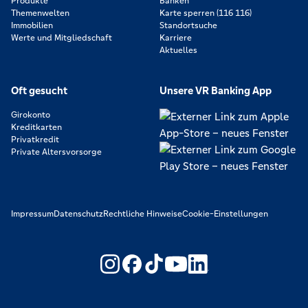
Produkte
Banken
Themenwelten
Karte sperren (116 116)
Immobilien
Standortsuche
Werte und Mitgliedschaft
Karriere
Aktuelles
Oft gesucht
Unsere VR Banking App
Girokonto
Kreditkarten
Privatkredit
Private Altersvorsorge
Impressum
Datenschutz
Rechtliche Hinweise
Cookie-Einstellungen
https://www.youtube.com/@V
https://www.linkedin.c