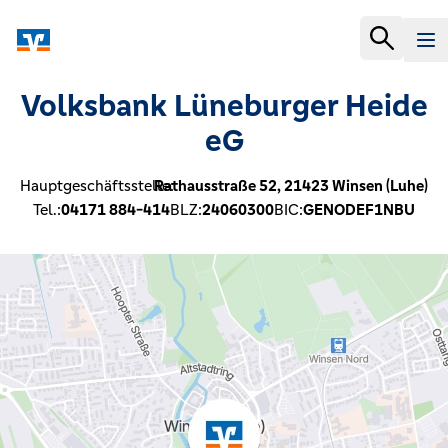
Volksbank Lüneburger Heide
eG
Hauptgeschäftsstelle:
Rathausstraße 52,
21423
Winsen (Luhe)
Tel.:
04171 884-414
BLZ:
24060300
BIC:
GENODEF1NBU