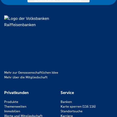
Meine Bank
|
OnlineBanking
Lokal verankert, überregional vernetzt und unseren Mitgliedern
verpflichtet. Das sind die Volksbanken Raiffeisenbanken. Dabei
orientieren wir uns an genossenschaftlichen Werten wie
Partnerschaftlichkeit, Verantwortung und Transparenz. Diese Merkmale
zeichnen uns aus.
Mehr zur Genossenschaftlichen Idee
Mehr über die Mitgliedschaft
Privatkunden
Service
Produkte
Banken
Themenwelten
Karte sperren (116 116)
Immobilien
Standortsuche
Werte und Mitgliedschaft
Karriere