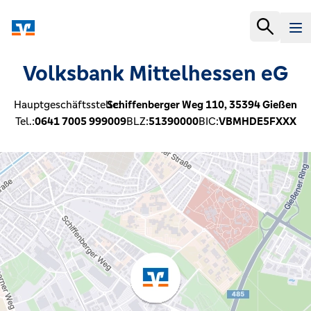
Volksbank Mittelhessen eG
Hauptgeschäftsstelle:
Schiffenberger Weg 110,
35394
Gießen
Tel.:
0641 7005 999009
BLZ:
51390000
BIC:
VBMHDE5FXXX