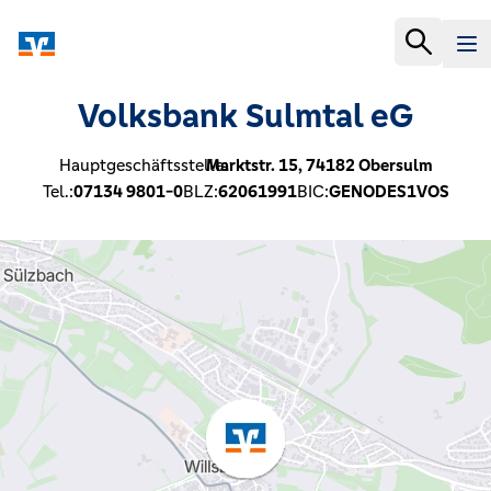
Volksbank Sulmtal eG
Hauptgeschäftsstelle:
Marktstr. 15,
74182
Obersulm
Tel.:
07134 9801-0
BLZ:
62061991
BIC:
GENODES1VOS