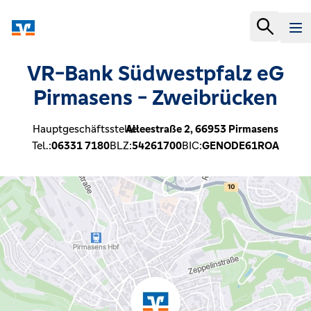
VR-Bank Südwestpfalz eG
Pirmasens - Zweibrücken
Hauptgeschäftsstelle:
Alleestraße 2,
66953
Pirmasens
Tel.:
06331 7180
BLZ:
54261700
BIC:
GENODE61ROA