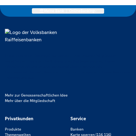
Meine Bank
|
OnlineBanking
Lokal verankert, überregional vernetzt und unseren Mitgliedern
verpflichtet. Das sind die Volksbanken Raiffeisenbanken. Dabei
orientieren wir uns an genossenschaftlichen Werten wie
Partnerschaftlichkeit, Verantwortung und Transparenz. Diese Merkmale
zeichnen uns aus.
Mehr zur Genossenschaftlichen Idee
Mehr über die Mitgliedschaft
Privatkunden
Service
Produkte
Banken
Themenwelten
Karte sperren (116 116)