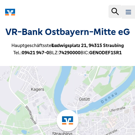
VR-Bank Ostbayern-Mitte eG
Hauptgeschäftsstelle:
Ludwigsplatz 21,
94315
Straubing
Tel.:
09421 947-0
BLZ:
74290000
BIC:
GENODEF1SR1