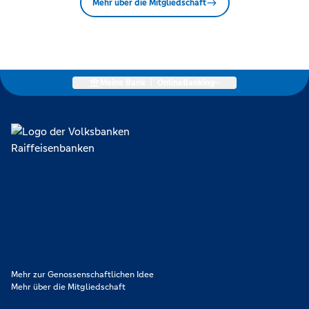
Mehr über die Mitgliedschaft
Meine Bank
|
OnlineBanking
Lokal verankert, überregional vernetzt und unseren Mitgliedern
verpflichtet. Das sind die Volksbanken Raiffeisenbanken. Dabei
orientieren wir uns an genossenschaftlichen Werten wie
Partnerschaftlichkeit, Verantwortung und Transparenz. Diese Merkmale
zeichnen uns aus.
Mehr zur Genossenschaftlichen Idee
Mehr über die Mitgliedschaft