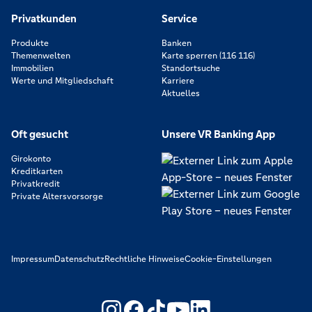
Privatkunden
Service
Produkte
Banken
Themenwelten
Karte sperren (116 116)
Immobilien
Standortsuche
Werte und Mitgliedschaft
Karriere
Aktuelles
Oft gesucht
Unsere VR Banking App
Girokonto
Kreditkarten
Privatkredit
Private Altersvorsorge
Impressum
Datenschutz
Rechtliche Hinweise
Cookie-Einstellungen
https://www.youtube.com/@V
https://www.linkedin.c