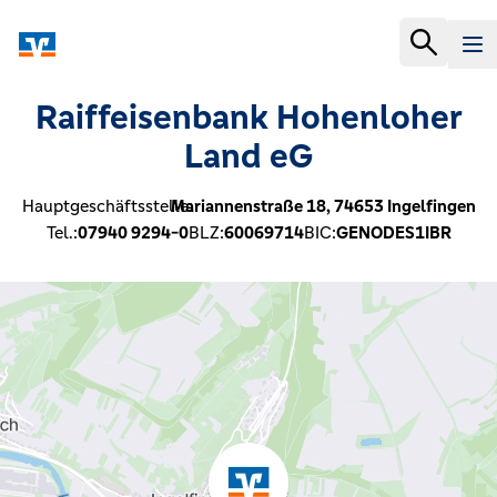
Raiffeisenbank Hohenloher
Land eG
Hauptgeschäftsstelle:
Mariannenstraße 18,
74653
Ingelfingen
Tel.:
07940 9294-0
BLZ:
60069714
BIC:
GENODES1IBR