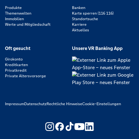
Produkte
Banken
Themenwelten
Karte sperren (116 116)
Immobilien
Standortsuche
Werte und Mitgliedschaft
Karriere
Aktuelles
Oft gesucht
Unsere VR Banking App
Girokonto
Kreditkarten
Privatkredit
Private Altersvorsorge
Impressum
Datenschutz
Rechtliche Hinweise
Cookie-Einstellungen
https://www.youtube.com/@V
https://www.linkedin.c