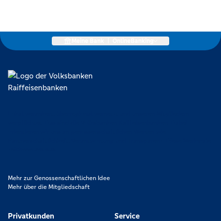
Meine Bank
|
OnlineBanking
Lokal verankert, überregional vernetzt und unseren Mitgliedern
verpflichtet. Das sind die Volksbanken Raiffeisenbanken. Dabei
orientieren wir uns an genossenschaftlichen Werten wie
Partnerschaftlichkeit, Verantwortung und Transparenz. Diese Merkmale
zeichnen uns aus.
Mehr zur Genossenschaftlichen Idee
Mehr über die Mitgliedschaft
Privatkunden
Service