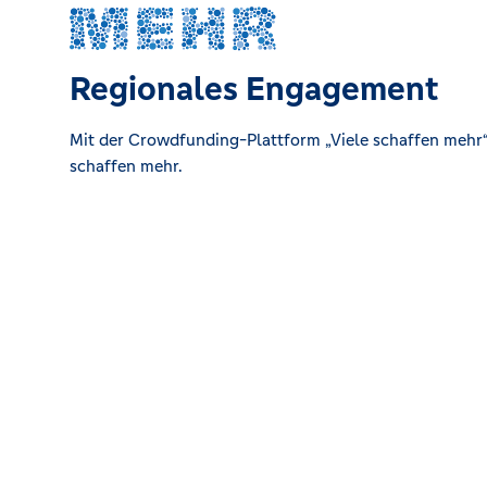
Bahnhofstraße 52, 46562 Voerde
Wesel
Regionales Engagement
Großer Markt 1, 46483 Wesel
Mit der Crowdfunding-Plattform „Viele schaffen mehr“ 
schaffen mehr.