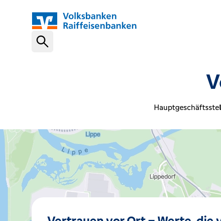
Schnelleinstiege
V
VR-NetKey
Hauptgeschäftsstel
OnlineBanking
VR Banking App
Karte sperren (116 116)
Vertrauen vor Ort – Werte, die