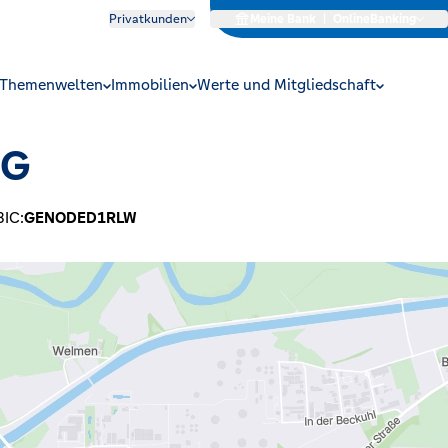
Privatkunden
Meine Bank
|
OnlineBanking
Themenwelten
Immobilien
Werte und Mitgliedschaft
eG
BIC:
GENODED1RLW