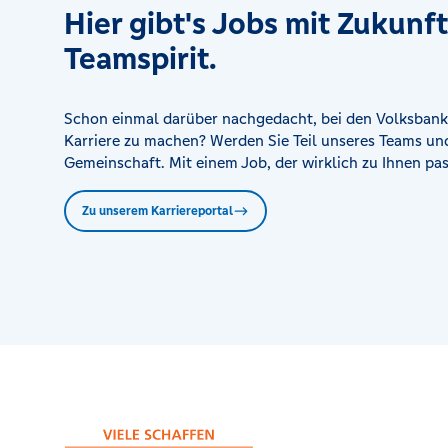
Hier gibt's Jobs mit Zukunf
Hiesfeld
Teamspirit.
Sterkrader Straße 263, 46539 Dinslaken
Hünxe
Schon einmal darüber nachgedacht, bei den Volksbank
Am Marktplatz 1, 46569 Hünxe
Karriere zu machen? Werden Sie Teil unseres Teams und
Gemeinschaft. Mit einem Job, der wirklich zu Ihnen pas
Mehrhoog
Zu unserem Karriereportal
Bahnhofstraße 47, 46499 Hamminkeln
Obrighoven
Feldstraße 20, 46485 Wesel
Spellen
Friedrich-Wilhelm-Straße 7, 46562 Voerde
Voerde