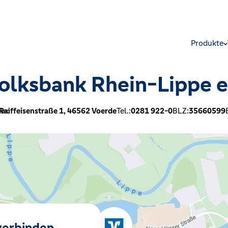
Produkte
olksbank Rhein-Lippe 
le:
Raiffeisenstraße 1,
46562
Voerde
Tel.:
0281 922-0
BLZ:
35660599
 verbinden