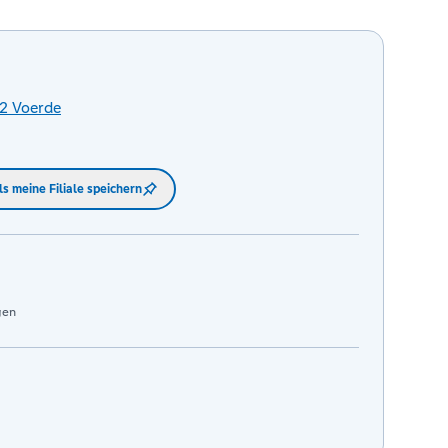
2
Voerde
ls meine Filiale speichern
gen