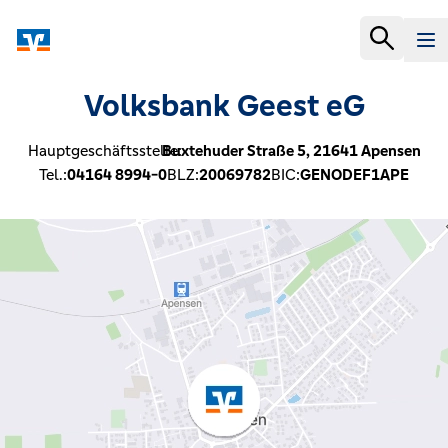
Volksbank Geest eG
Hauptgeschäftsstelle:
Buxtehuder Straße 5,
21641
Apensen
Tel.:
04164 8994-0
BLZ:
20069782
BIC:
GENODEF1APE