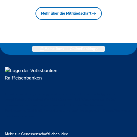
Mehr über die Mitgliedschaft
Meine Bank
|
OnlineBanking
Lokal verankert, überregional vernetzt und unseren Mitgliedern
verpflichtet. Das sind die Volksbanken Raiffeisenbanken. Dabei
orientieren wir uns an genossenschaftlichen Werten wie
Partnerschaftlichkeit, Verantwortung und Transparenz. Diese Merkmale
zeichnen uns aus.
Mehr zur Genossenschaftlichen Idee