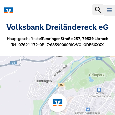
Volksbank Dreiländereck eG
Hauptgeschäftsstelle:
Tumringer Straße 237,
79539
Lörrach
Tel.:
07621 172-0
BLZ:
68390000
BIC:
VOLODE66XXX