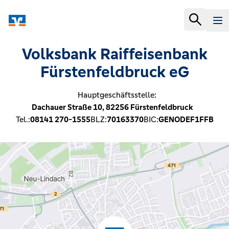
Volksbank Raiffeisenbank
Fürstenfeldbruck eG
Hauptgeschäftsstelle:
Dachauer Straße 10,
82256
Fürstenfeldbruck
Tel.:
08141 270-1555
BLZ:
70163370
BIC:
GENODEF1FFB