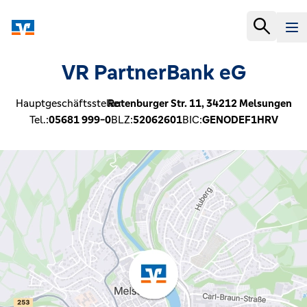
VR PartnerBank eG
Hauptgeschäftsstelle:
Rotenburger Str. 11,
34212
Melsungen
Tel.:
05681 999-0
BLZ:
52062601
BIC:
GENODEF1HRV