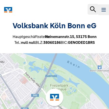
Volksbank Köln Bonn eG
Hauptgeschäftsstelle:
Heinemannstr.15,
53175
Bonn
Tel.:
null null
BLZ:
38060186
BIC:
GENODED1BRS